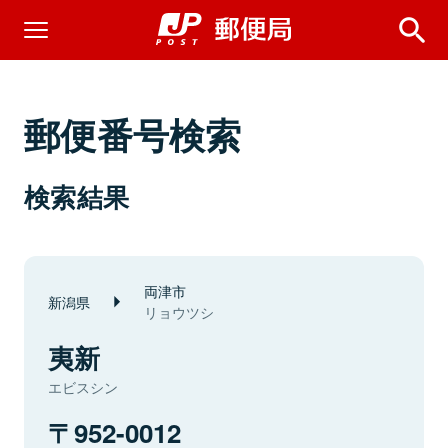
郵便番号検索
検索結果
両津市
新潟県
リョウツシ
夷新
エビスシン
952-0012