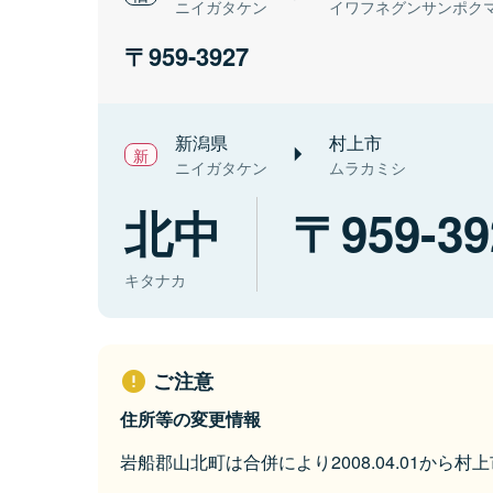
ニイガタケン
イワフネグンサンポク
959-3927
新潟県
村上市
ニイガタケン
ムラカミシ
北中
959-39
キタナカ
ご注意
住所等の変更情報
岩船郡山北町は合併により2008.04.01から