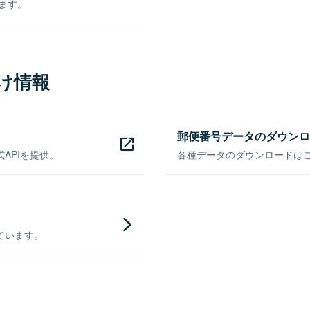
きます。
け情報
郵便番号データのダウンロ
APIを提供。
各種データのダウンロードはこち
ています。