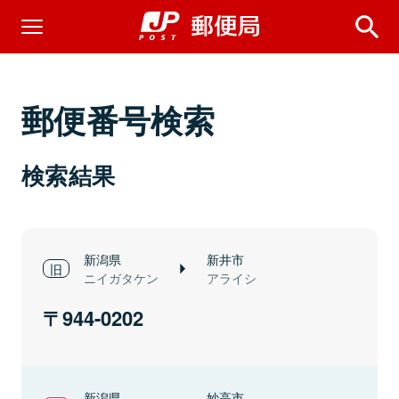
郵便番号検索
検索結果
新潟県
新井市
ニイガタケン
アライシ
944-0202
新潟県
妙高市