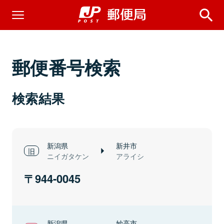
郵便番号検索
検索結果
新潟県
新井市
ニイガタケン
アライシ
944-0045
新潟県
妙高市