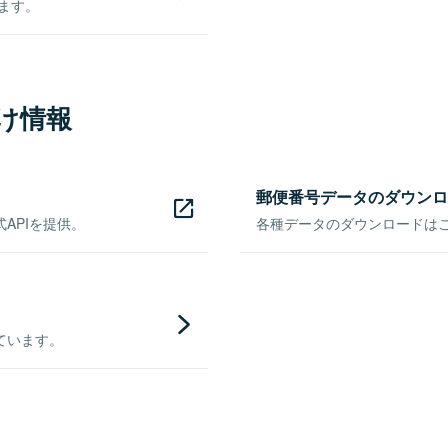
きます。
け情報
郵便番号データのダウンロ
APIを提供。
各種データのダウンロードはこち
ています。