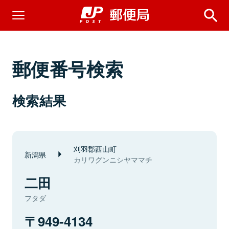
郵便番号検索
検索結果
刈羽郡西山町
新潟県
カリワグンニシヤママチ
二田
フタダ
949-4134