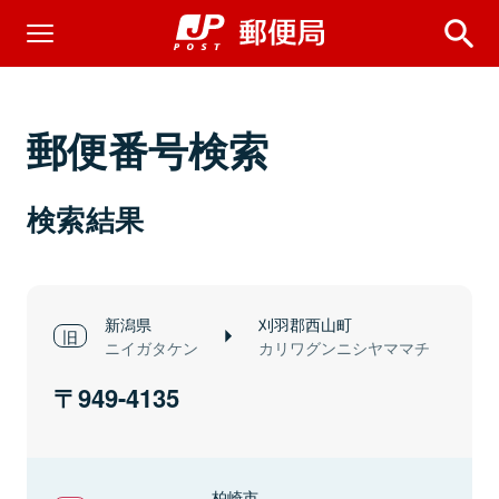
郵便番号検索
検索結果
新潟県
刈羽郡西山町
ニイガタケン
カリワグンニシヤママチ
949-4135
柏崎市