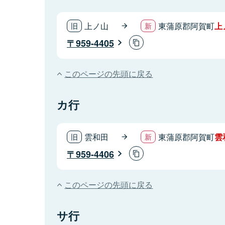
上ノ山
東蒲原郡阿賀町
上
959-4405
このページの先頭に戻る
カ行
雲和田
東蒲原郡阿賀町
雲
959-4406
このページの先頭に戻る
サ行