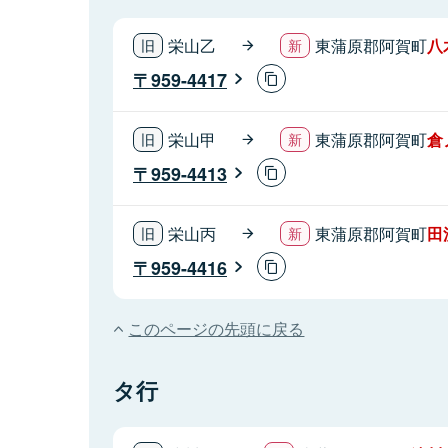
栄山乙
東蒲原郡阿賀町
八
959-4417
栄山甲
東蒲原郡阿賀町
倉
959-4413
栄山丙
東蒲原郡阿賀町
田
959-4416
このページの先頭に戻る
タ行