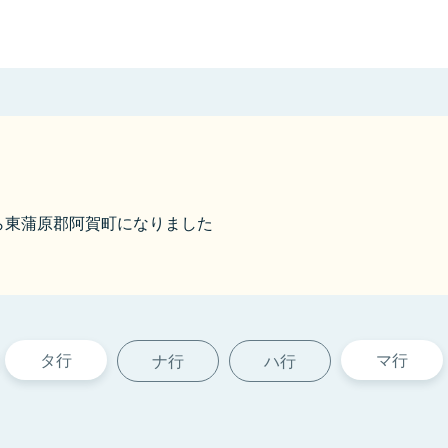
1から東蒲原郡阿賀町になりました
タ行
マ行
ナ行
ハ行