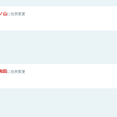
ノ山
に住所変更
和田
に住所変更