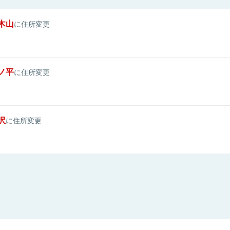
木山
に住所変更
ノ平
に住所変更
沢
に住所変更