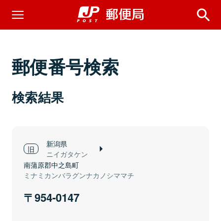
郵便番号検索
検索結果
新潟県
ニイガタケン
南蒲原郡中之島町
ミナミカンバラグンナカノシママチ
954-0147