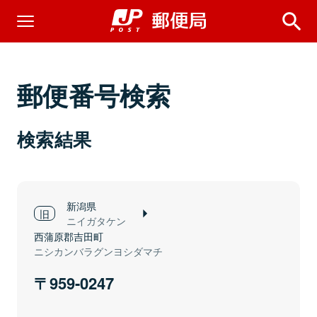
郵便番号検索
検索結果
新潟県
ニイガタケン
西蒲原郡吉田町
ニシカンバラグンヨシダマチ
959-0247