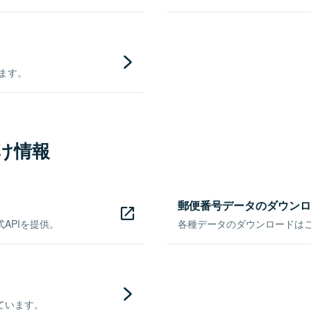
きます。
け情報
郵便番号データのダウンロ
APIを提供。
各種データのダウンロードはこち
ています。