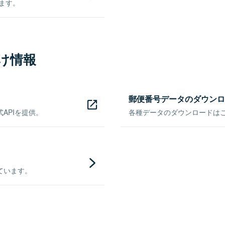
きます。
け情報
郵便番号データのダウンロ
APIを提供。
各種データのダウンロードはこち
ています。