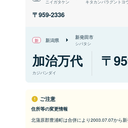
ニイガタケン
キタカンバラグントヨ
959-2336
新発田市
新潟県
シバタシ
加治万代
95
カジバンダイ
ご注意
住所等の変更情報
北蒲原郡豊浦町は合併により2003.07.07か