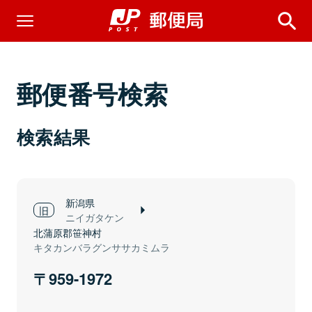
郵便番号検索
検索結果
新潟県
ニイガタケン
北蒲原郡笹神村
キタカンバラグンササカミムラ
959-1972