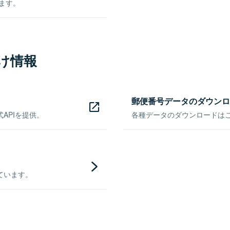
きます。
け情報
郵便番号データのダウンロ
APIを提供。
各種データのダウンロードはこち
ています。