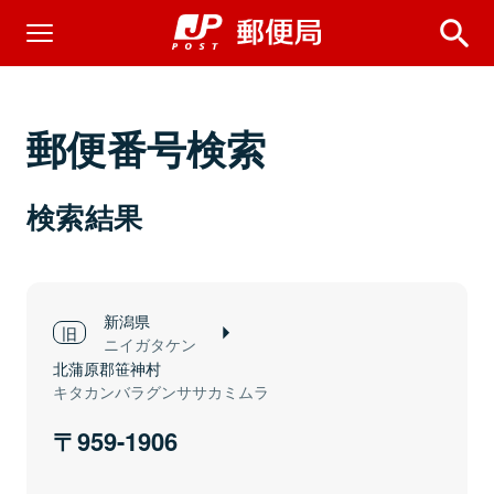
郵便番号検索
検索結果
新潟県
ニイガタケン
北蒲原郡笹神村
キタカンバラグンササカミムラ
959-1906