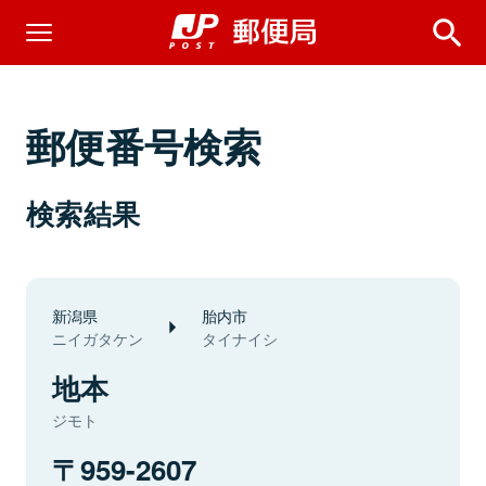
郵便番号検索
検索結果
新潟県
胎内市
ニイガタケン
タイナイシ
地本
ジモト
959-2607