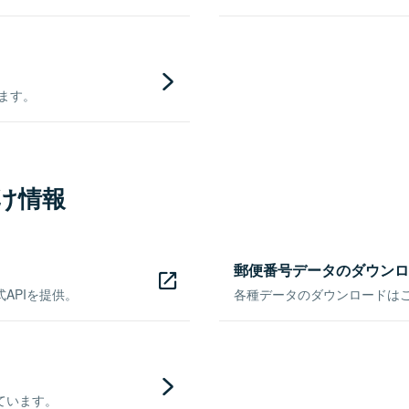
きます。
け情報
郵便番号データのダウンロ
APIを提供。
各種データのダウンロードはこち
ています。