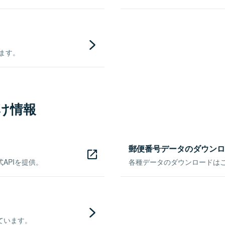
きます。
け情報
郵便番号データのダウンロ
APIを提供。
各種データのダウンロードはこち
ています。