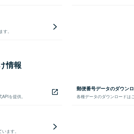
きます。
け情報
郵便番号データのダウンロ
APIを提供。
各種データのダウンロードはこち
ています。