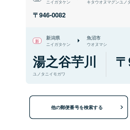
ニイガタケン
キタウオヌマグンユノ
946-0082
新潟県
魚沼市
ニイガタケン
ウオヌマシ
湯之谷芋川
ユノタニイモガワ
他の郵便番号を検索する