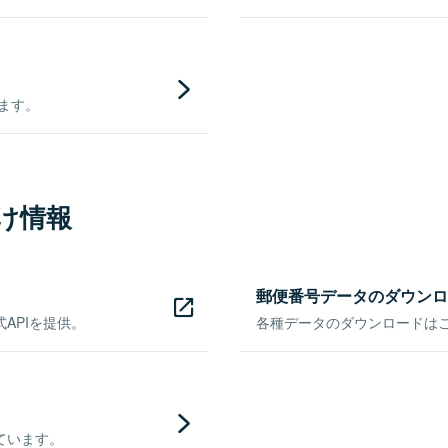
きます。
け情報
郵便番号データのダウンロ
APIを提供。
各種データのダウンロードはこち
ています。