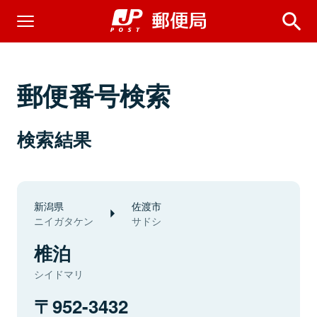
郵便番号検索
検索結果
新潟県
佐渡市
ニイガタケン
サドシ
椎泊
シイドマリ
952-3432