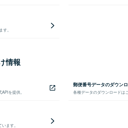
きます。
け情報
郵便番号データのダウンロ
APIを提供。
各種データのダウンロードはこち
ています。