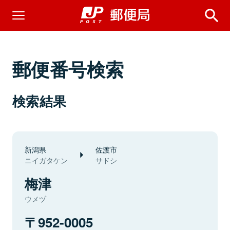
郵便番号検索
検索結果
新潟県
佐渡市
ニイガタケン
サドシ
梅津
ウメヅ
952-0005