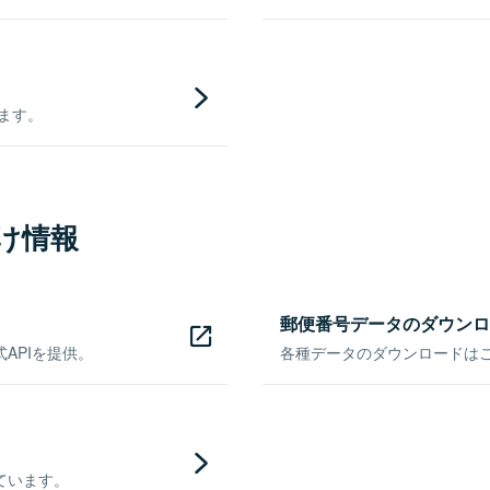
きます。
け情報
郵便番号データのダウンロ
APIを提供。
各種データのダウンロードはこち
ています。