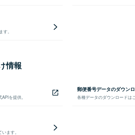
きます。
け情報
郵便番号データのダウンロ
APIを提供。
各種データのダウンロードはこち
ています。