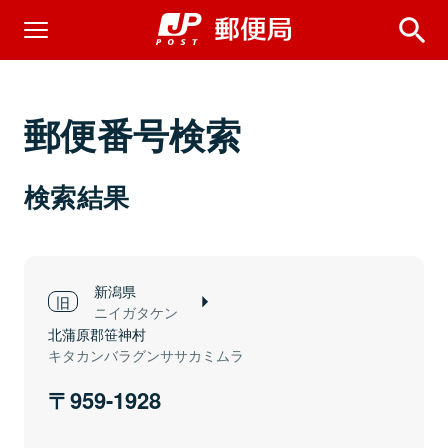
郵便番号検索
検索結果
新潟県
ニイガタケン
北蒲原郡笹神村
キタカンバラグンササカミムラ
959-1928