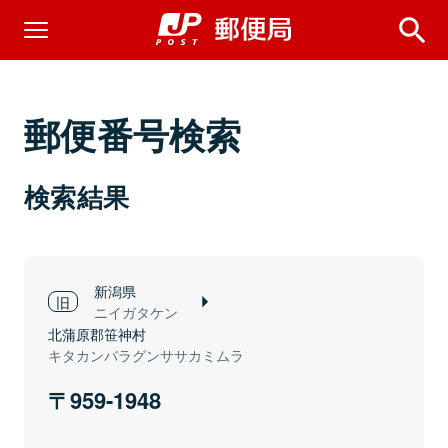
郵便番号検索
検索結果
新潟県
ニイガタケン
北蒲原郡笹神村
キタカンバラグンササカミムラ
959-1948