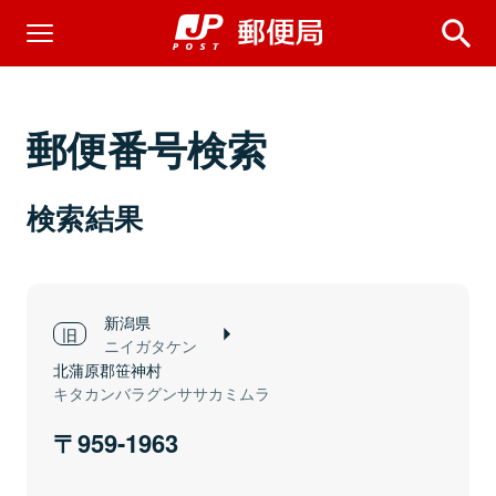
郵便番号検索
検索結果
新潟県
ニイガタケン
北蒲原郡笹神村
キタカンバラグンササカミムラ
959-1963