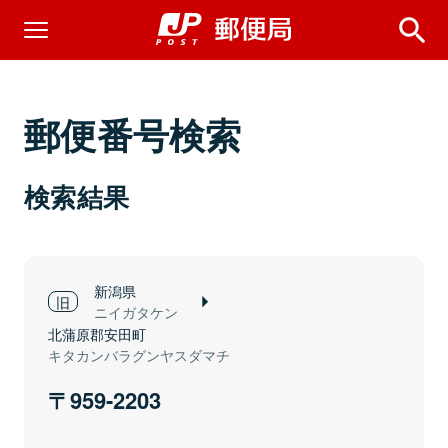
郵便番号検索
検索結果
新潟県
ニイガタケン
北蒲原郡安田町
キタカンバラグンヤスダマチ
959-2203