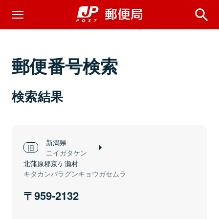
郵便番号検索
検索結果
新潟県
ニイガタケン
北蒲原郡京ケ瀬村
キタカンバラグンキョウガセムラ
959-2132