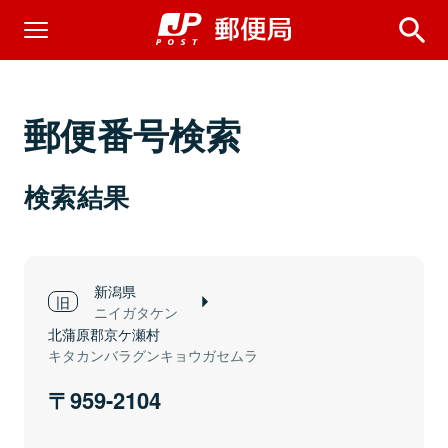
郵便番号検索
検索結果
新潟県
ニイガタケン
北蒲原郡京ケ瀬村
キタカンバラグンキョウガセムラ
959-2104