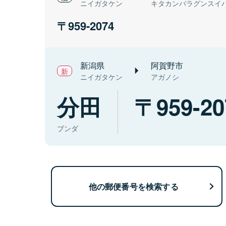
ニイガタケン
キタカンバラグンスイ
959-2074
新潟県
阿賀野市
ニイガタケン
アガノシ
分田
959-20
ブンダ
他の郵便番号を検索する