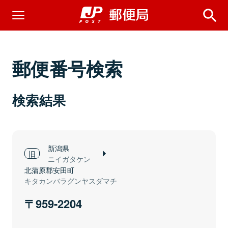
郵便番号検索
検索結果
新潟県
ニイガタケン
北蒲原郡安田町
キタカンバラグンヤスダマチ
959-2204