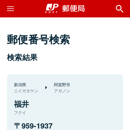
郵便番号検索
検索結果
新潟県
阿賀野市
ニイガタケン
アガノシ
福井
フクイ
959-1937