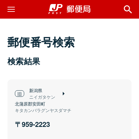
郵便番号検索
検索結果
新潟県
ニイガタケン
北蒲原郡安田町
キタカンバラグンヤスダマチ
959-2223