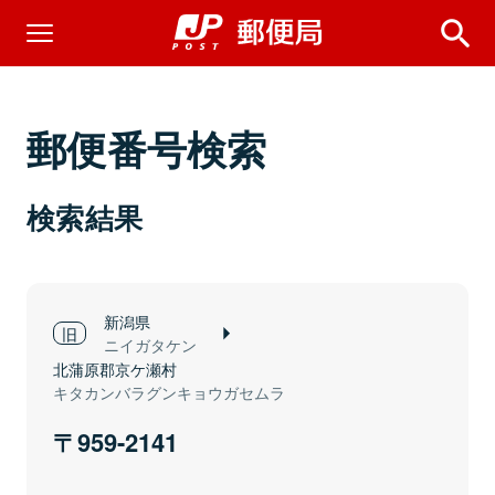
郵便番号検索
検索結果
新潟県
ニイガタケン
北蒲原郡京ケ瀬村
キタカンバラグンキョウガセムラ
959-2141