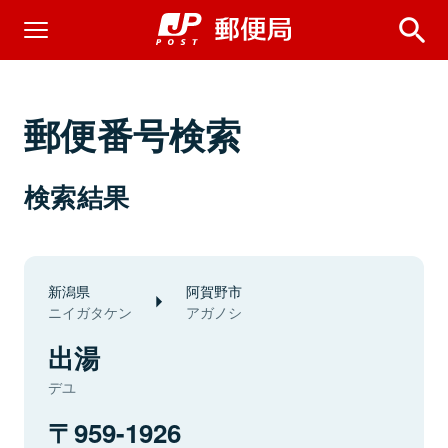
郵便番号検索
検索結果
新潟県
阿賀野市
ニイガタケン
アガノシ
出湯
デユ
959-1926