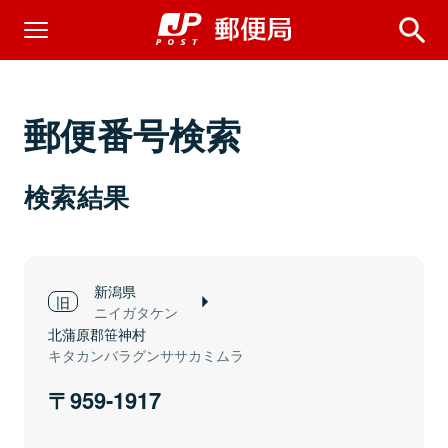
郵便番号検索
検索結果
新潟県
ニイガタケン
北蒲原郡笹神村
キタカンバラグンササカミムラ
959-1917