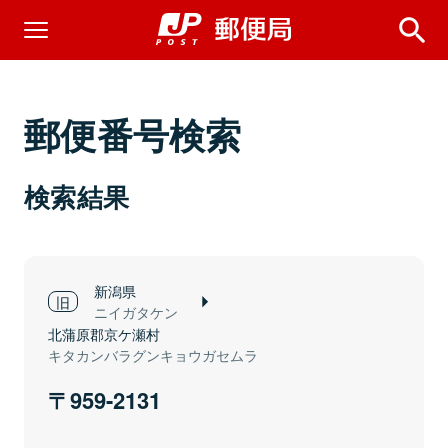
郵便番号検索
検索結果
新潟県
ニイガタケン
北蒲原郡京ケ瀬村
キタカンバラグンキョウガセムラ
959-2131