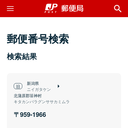
郵便番号検索
検索結果
新潟県
ニイガタケン
北蒲原郡笹神村
キタカンバラグンササカミムラ
959-1966