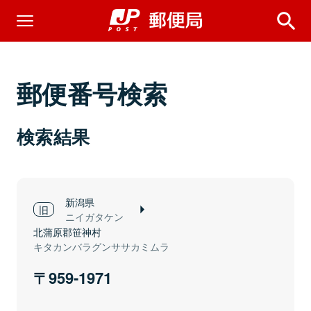
郵便番号検索
検索結果
新潟県
ニイガタケン
北蒲原郡笹神村
キタカンバラグンササカミムラ
959-1971