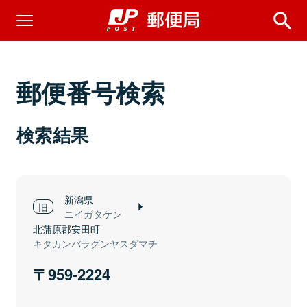
郵便番号検索
検索結果
新潟県
ニイガタケン
北蒲原郡安田町
キタカンバラグンヤスダマチ
959-2224