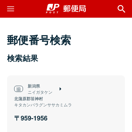
郵便番号検索
検索結果
新潟県
ニイガタケン
北蒲原郡笹神村
キタカンバラグンササカミムラ
959-1956