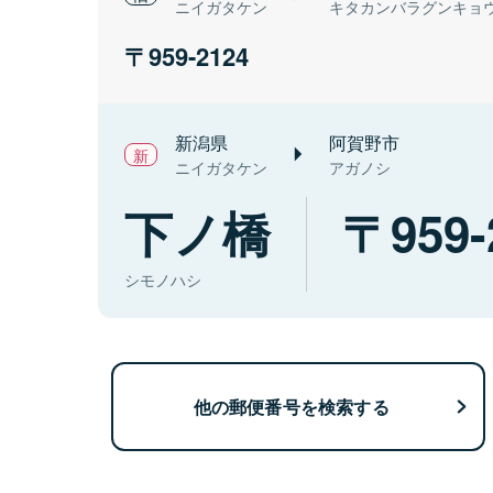
ニイガタケン
キタカンバラグンキョ
959-2124
新潟県
阿賀野市
ニイガタケン
アガノシ
下ノ橋
959-
シモノハシ
他の郵便番号を検索する