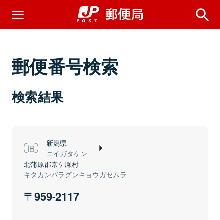
郵便番号検索
検索結果
新潟県
ニイガタケン
北蒲原郡京ケ瀬村
キタカンバラグンキョウガセムラ
959-2117