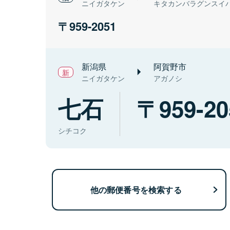
ニイガタケン
キタカンバラグンスイ
959-2051
新潟県
阿賀野市
ニイガタケン
アガノシ
七石
959-20
シチコク
他の郵便番号を検索する