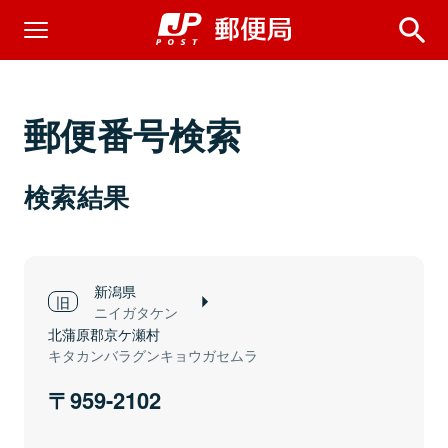
郵便番号検索
検索結果
新潟県
ニイガタケン
北蒲原郡京ケ瀬村
キタカンバラグンキョウガセムラ
959-2102