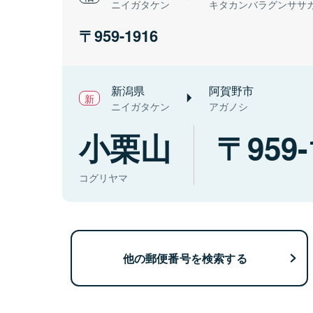
ニイガタケン
キタカンバラグンササ
959-1916
新潟県
阿賀野市
ニイガタケン
アガノシ
小栗山
959-
コグリヤマ
他の郵便番号を検索する