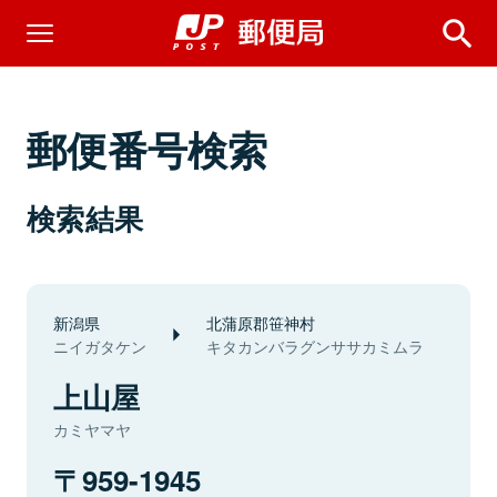
郵便番号検索
検索結果
新潟県
北蒲原郡笹神村
ニイガタケン
キタカンバラグンササカミムラ
上山屋
カミヤマヤ
959-1945